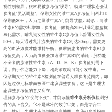
视性别差异，很容易被参考值“误导”。特殊生理状态会让
参考值“灵活调整”。孕期女性的维生素A参考值上限比非
孕期低30%，因为过量维生素A可能导致胎儿畸形；而维
生素E的需求却增加，参考值上限提高25%以满足胎盘抗
氧化需求。哺乳期女性的维生素C参考值比普通女性高
50%，每天通过乳汁流失的维生素C可达80mg，需要更
高的血液浓度才能维持平衡。糖尿病患者的维生素B1参
考值更高，因为高血糖会加速维生素B1的消耗；肝功能
不全者的脂溶性维生素（A、D、E、K）参考值则需下
调，由于代谢能力下降，稍高浓度就可能引发中毒。一
位孕期女性的维生素A检测值在普通人群参考范围内，却
因超过孕期标准而被医生建议调整饮食，这正是生理状
态调整参考值的意义所在。
理解参考值的“变与不变”，才能读懂
维生素分析仪
检测报
告的真正含义。它不是冰冷的数字牢笼，而是结合年
龄、性别、生理状态绘制的健康地图。当我们拿着报告