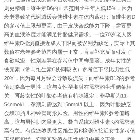
则更精细：维生素B6的正常范围比中年人低15%，因为
衰老导致的代谢减缓会使维生素在体内蓄积；而维生素D
的参考值上限却更高，由于皮肤合成能力下降，需要更
高的血液浓度才能满足骨骼健康需求。一位70岁老人因
维生素D检测值接近成人下限而被误判为缺乏，实际上其
数值在老年参考范围内属于正常，盲目补充反而引发了
食欲减退。性别差异在参考值中同样显著。成年女性的
铁元素（常与维生素C协同吸收）参考值下限比男性低
20%，因为每月月经会导致铁流失；而维生素B12的参考
值则略高于男性，这与女性孕期潜在需求的生理储备相
关。育龄女性的叶酸参考值有特殊设定：非孕期为11-
54nmol/L，孕期则需达到15nmol/L以上，因为叶酸缺乏
会增加胎儿神经管畸形风险。男性的维生素K参考值略
高，这与男性肌肉量更大、凝血系统对维生素K的需求更
高有关。有位25岁男性因维生素K检测值接近女性参考值
下限而担忧，实际其数值在男性标准中完全正常——忽