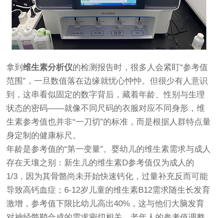
拿到
维生素分析仪
的检测报告时，很多人会紧盯“参考值
范围”，一旦数值落在边缘就忧心忡忡。但很少有人意识
到，这串看似固定的数字背后，藏着年龄、性别与生理
状态的密码——就像不同尺码的衣服对应不同身形，维
生素参考值也并非“一刀切”的标准，而是根据人群特点量
身定制的健康标尺。
年龄是参考值的“第一变量”。婴幼儿的维生素需求与成人
存在天壤之别：新生儿的维生素D参考值仅为成人的
1/3，因为其骨骼尚未开始快速钙化，过量补充反而可能
导致高钙血症；6-12岁儿童的维生素B12需求随生长发育
激增，参考值下限比幼儿高出40%，这与他们大脑发育
对神经髓鞘合成的需求密切相关。老年人的参考值调整