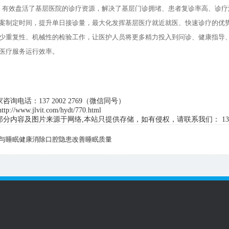
有效盘活了基层医院的诊疗资源，解决了基层门诊拥堵、患者复诊率高、诊疗
案制定时间，提升单日接诊量，最大化发挥基层医疗就近就医、快速诊疗的优
少重复性、机械性的检验工作，让医护人员将更多精力投入到问诊、健康指导
医疗服务运行效率。
咨询电话：137 2002 2769（微信同号）
/www.jlvit.com/hydt/770.html
分内容及图片来源于网络,本站只提供存储，如有侵权，请联系我们： 137 2
与睡眠健康消除口腔隐患改善睡眠质量