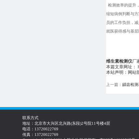
检测效率的提升，
缩短病例判断与方
员的工作负担，减
就医获得感与基层
维生素检测仪
厂家
本篇文章网址： http:/
本站声明：网站部
上一篇：
龋齿检测
新闻中心
联系方式
地址：北京市大兴区北兴路(东段)2号院11号楼4层
电话：13720022769
传真：13720022769