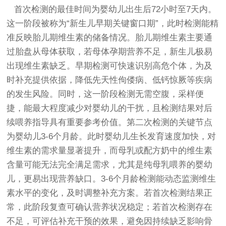
首次检测的最佳时间为婴幼儿出生后72小时至7天内。
这一阶段被称为“新生儿早期关键窗口期”，此时检测能精
准反映胎儿期维生素的储备情况。胎儿期维生素主要通
过胎盘从母体获取，若母体孕期营养不足，新生儿极易
出现维生素缺乏。早期检测可快速识别高危个体，为及
时补充提供依据，降低先天性佝偻病、低钙惊厥等疾病
的发生风险。同时，这一阶段检测无需空腹，采样便
捷，能最大程度减少对婴幼儿的干扰，且检测结果对后
续喂养指导具有重要参考价值。第二次检测的关键节点
为婴幼儿3-6个月龄。此时婴幼儿生长发育速度加快，对
维生素的需求量显著提升，而母乳或配方奶中的维生素
含量可能无法完全满足需求，尤其是纯母乳喂养的婴幼
儿，更易出现营养缺口。3-6个月龄检测能动态监测维生
素水平的变化，及时调整补充方案。若首次检测结果正
常，此阶段复查可确认营养状况稳定；若首次检测存在
不足，可评估补充干预的效果，避免因持续缺乏影响骨