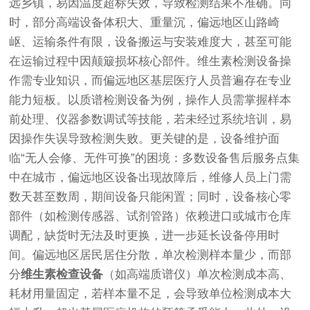
远乡镇，易因温度超标失效，导致检测结果不准确。同
时，部分高端设备体积大、重量沉，偏远地区山路崎
岖、运输条件有限，设备搬运与安装难度大，甚至可能
在运输过程中因颠簸损坏核心部件。维生素检测设备操
作需专业知识，而偏远地区基层医疗人员普遍存在专业
能力短板。以质谱检测设备为例，操作人员需掌握样本
前处理、仪器参数调试等技能，若未经过系统培训，易
因操作失误导致检测失败。更关键的是，设备维护面
临“无人会修、无件可换”的困境：多数设备售后服务点集
中在城市，偏远地区设备出现故障后，维修人员上门需
数天甚至数周，期间设备只能闲置；同时，设备核心零
部件（如检测传感器、试剂管路）依赖进口或城市仓库
调配，缺货时无法及时更换，进一步延长设备停用时
间。偏远地区居民居住分散，单次检测样本量少，而部
分
维生素检查设备
（如高端质谱仪）单次检测成本高、
耗材用量固定，若样本量不足，会导致单位检测成本大